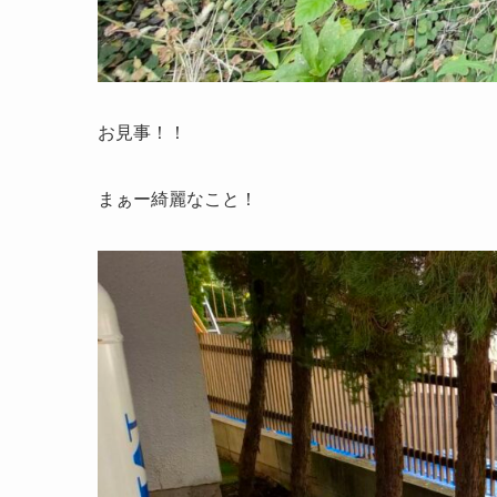
お見事！！
まぁー綺麗なこと！